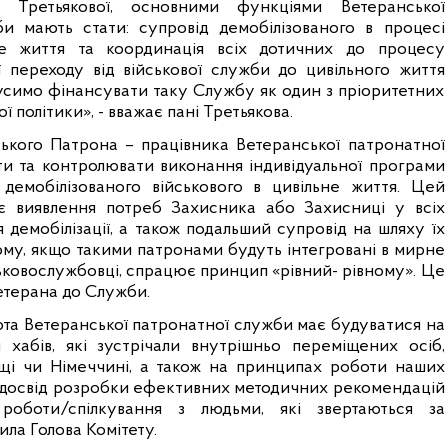
 Третьякової, основними функціями Ветеранської
и мають стати: супровід демобілізованого в процесі
не життя та координація всіх дотичних до процесу
ії переходу від військової служби до цивільного життя
мусимо фінансувати таку Службу як один з пріоритетних
ї політики», - вважає пані Третьякова.
ького Патрона – працівника Ветеранської патронатної
и та контролювати виконання індивідуальної програми
 демобілізованого військового в цивільне життя. Цей
є виявлення потреб Захисника або Захисниці у всіх
 демобілізації, а також подальший супровід на шляху їх
ому, якщо такими патронами будуть інтегровані в мирне
ськовослужбовці, спрацює
принцип «
рівний
-
рівному
». Це
етерана до Служби.
ота Ветеранської патронатної служби має будуватися на
хабів, які зустрічали внутрішньо переміщених осіб,
щі чи Німеччині, а також на принципах роботи наших
досвід розробки ефективних методичних рекомендацій
 роботи/спілкування з людьми, які звертаються за
ила Голова Комітету.