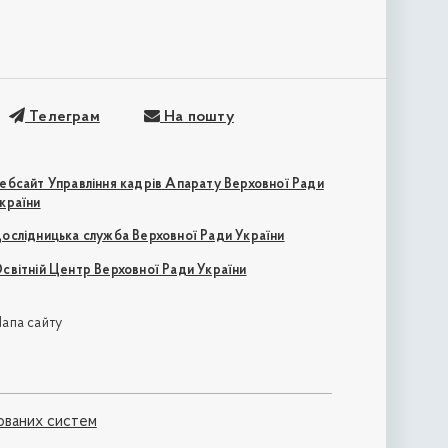
Телеграм
На пошту
ебсайт Управління кадрів Апарату Верховної Ради
країни
ослідницька служба Верховної Ради України
світній Центр Верховної Ради України
апа сайту
ованих систем