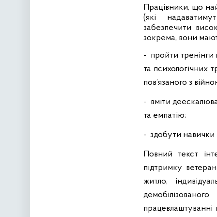
Працівники, що най
(які надаватиму
забезпечити висок
зокрема, вони мают
-
пройти тренінги 
та психологічних т
пов’язаного з війно
-
вміти деескалюва
та емпатію;
-
здобути навички м
Повний текст інт
підтримку ветеран
житло, індивідуал
демобілізованого 
працевлаштуванні 