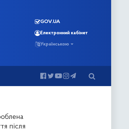
GOV.UA
Електронний кабінет
Українською
роблена
тя після