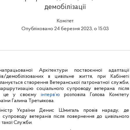
демобілізації
Комітет
Опубліковано 24 березня 2023, о 15:03
напрацьованої
Архітектури поствоєнної адаптації
ців/демобілізованих в цивільне життя,
при Кабінеті
планується створення Ветеранської патронатної служби,
маршрутизацію соціального супроводу ветерана після
Про це у своєму
інтерв’ю
розповіла Голова Комітету
аїни Галина Третьякова.
іністр України Денис Шмигаль провів нараду, де
 супроводу ветеранів після повернення до цивільного
 такої Служби.