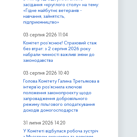
засідання «круглого столу» на тему:
«Гідне майбутнє ветеранів -
навчання, зайнятість,
підприємництво»
03 серпня 2026 11:04
Комітет роз’яснює! Страховий стаж
без втрат: з 2 серпня 2026 року
набрали чинності важливі зміни до
законодавства
03 серпня 2026 10:40
Голова Комітету Галина Третьякова в
інтерв’ю роз’яснила ключові
положення законопроєкту щодо
запровадження добровільного
режиму пільгового оподаткування
доходів домогосподарств
31 липня 2026 14:20
У Комітеті відбулася робоча зустріч
з Міністром економіки та довкілля