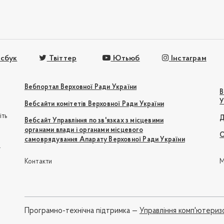
сбук
Твіттер
Ютьюб
Інстаграм
Вебпортал Верховної Ради України
В
У
Вебсайти комітетів Верховної Ради України
іть
Д
Вебсайт Управління по зв'язках з місцевими
органами влади і органами місцевого
О
самоврядування Апарату Верховної Ради України
e
Контакти
М
Програмно-технічна підтримка —
Управління комп'ютериз