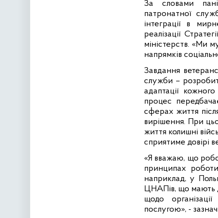
За словами пані
патронатної служб
інтеграції в мир
реалізації Стратег
міністерств. «Ми 
напрямків соціально
Завдання ветеранс
служби – розробит
адаптації кожного
процес передбача
сферах життя після
вирішення. При ць
життя колишні вій
сприятиме довірі в
«Я вважаю, що роб
принципах роботи 
наприклад, у Поль
ЦНАПів, що мають 
щодо організації
послугою», - зазнач