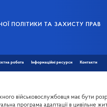
НОЇ ПОЛІТИКИ ТА ЗАХИСТУ ПРАВ
єктна робота
Інформаційні ресурси
Контакти
жного військовослужбовця має бути роз
уальна програма адаптації в цивільне жит