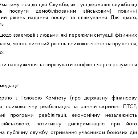
матимуться до цієї Служби, як і усі державні службовці
ть послуги демобілізованим військовим) повинні
ий рівень надання послуг та спілкування. Для цього,
ь:
щодо взаємодії з людьми, які пережили ситуації фізичних
равм, мають високий рівень психологічного напруження,
ю;
ти напруження та вирішувати конфлікт через розуміння
едіації.
ерв’ю з Головою Комітету (про
державну фінансову
а, психологічну реабілітацію та ранній скринінг ПТСР,
ьні програми реабілітації,
економічну незалежність
військового
, позитивну дискримінацію при його
на публічну службу, отримання учасником бойових дій