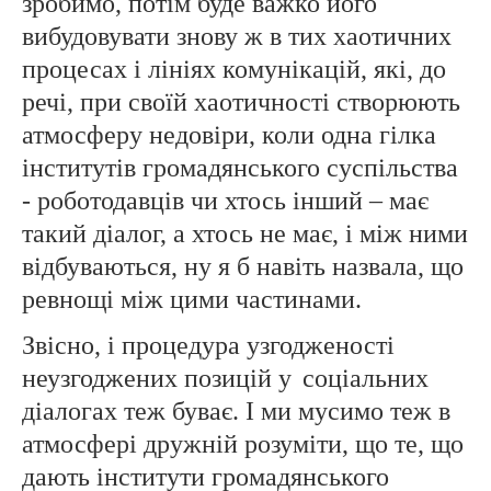
зробимо, потім буде важко його
вибудовувати знову ж в тих хаотичних
процесах і лініях комунікацій, які, до
речі, при своїй хаотичності створюють
атмосферу недовіри, коли одна гілка
інститутів громадянського суспільства
- роботодавців чи хтось інший – має
такий діалог, а хтось не має, і між ними
відбуваються, ну я б навіть назвала, що
ревнощі між цими частинами.
Звісно, і процедура узгодженості
неузгоджених позицій у
соціальних
діалогах теж буває. І ми мусимо теж в
атмосфері дружній розуміти, що те, що
дають інститути громадянського