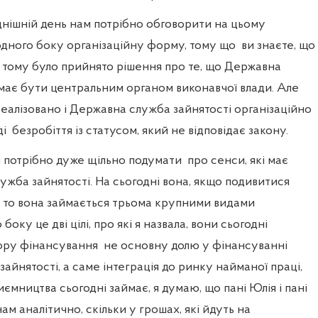
днішній день нам потрібно обговорити на цьому
 одного боку організаційну форму, тому що
ви знаєте, що
в тому було прийнято рішення про те, що Державна
має бути центральним органом виконавчої влади. Але
реалізовано і Державна служба зайнятості організаційно
ді
безробіття із статусом, який не відповідає закону.
м потрібно дуже щільно подумати
про сенси, які має
жба зайнятості. На сьогодні вона, якщо подивитися
 то вона займається трьома крупними видами
 боку це дві цілі, про які я назвала, вони сьогодні
зору фінансування
не основну долю у фінансуванні
айнятості, а саме інтеграція до ринку найманої праці,
иємництва сьогодні займає, я думаю, що пані Юлія і пані
ам аналітично, скільки у грошах, які йдуть на