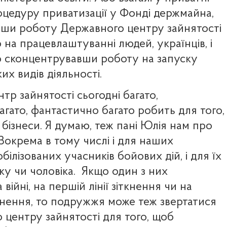
оцедуру приватизації у Фонді держмайна,
ши роботу Державного центру зайнятості
на працевлаштуванні людей, українців, і
 сконцентрувавши роботу на запуску
х видів діяльності.
р зайнятості сьогодні багато,
гато, фантастично багато робить для того,
бізнеси. Я думаю, теж пані Юлія нам про
 Зокрема в тому числі і для наших
обілізованих учасників бойових дій, і для їх
у чи чоловіка.
Якщо один з них
війні, на першій лінії зіткнення чи на
іткнення, то подружжя може теж звертатися
 центру зайнятості для того, щоб