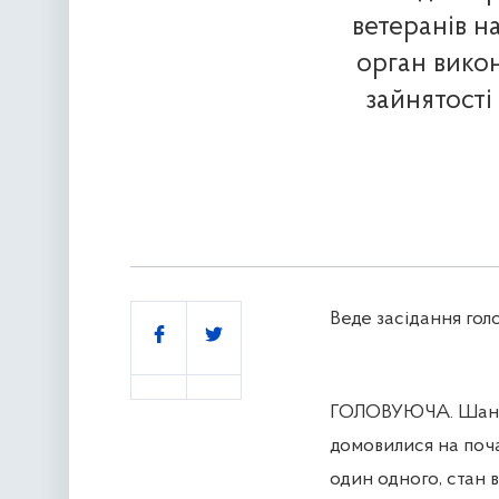
ветеранів н
орган викон
зайнятості
Веде засідання гол
Поділитись
ГОЛОВУЮЧА. Шановн
домовилися на поча
один одного, стан в