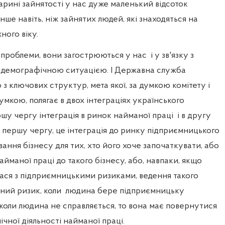
арині зайнятості у нас дуже маленький відсоток
нше навіть, ніж зайнятих людей, які знаходяться на
ного віку.
і проблеми, вони загострюються у нас
і у зв'язку з
у з демографічною ситуацією. І Державна служба
 з ключових структур, мета якої, за думкою комітету і
кою, полягає в двох інтеграціях українського
шу чергу інтеграція в ринок найманої праці
і в другу
у першу чергу, це інтеграція до ринку підприємницького
вання бізнесу для тих, хто його хоче започаткувати, або
айманої праці до такого бізнесу, або, навпаки, якщо
ася з підприємницькими ризиками, ведення такого
сний ризик, коли
людина бере підприємницьку
, коли людина не справляється, то вона має повернутися
чної діяльності найманої праці.