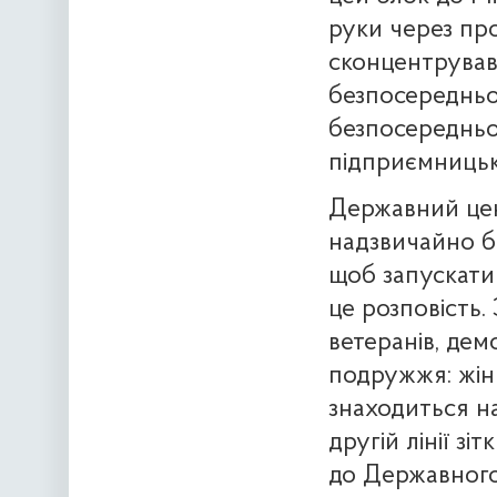
руки через пр
сконцентрував
безпосередньо 
безпосередньо
підприємницьки
Державний цент
надзвичайно ба
щоб запускати 
це розповість.
ветеранів, дем
подружжя: жінк
знаходиться на 
другій лінії з
до Державного