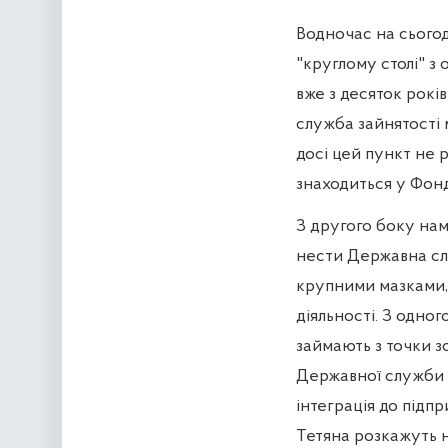
Водночас на сього
"круглому столі" з
вже з десяток рокі
служба зайнятості 
досі цей пункт не 
знаходиться у Фон
З другого боку на
нести Державна слу
крупними мазками,
діяльності. З одного
займають з точки 
Державної служби з
інтеграція до підпр
Тетяна розкажуть н