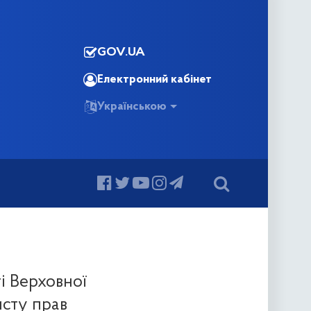
GOV.UA
Електронний кабінет
Українською
і Верховної
исту прав