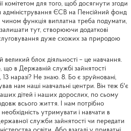
ії комітетом для того, щоб досягнути згоди
 адміністрування ЄСВ на Пенсійний фонд
м чином функція виплатна треба подумати,
ї залишати тут, створюючи додаткові
слуговування дуже схожих за природою
ій великий блок діяльності – це навчання.
, що в Державній службі зайнятості
 13 наразі? Не знаю. 8. Бо є зруйновані,
вав нам наші навчальні центри. Він теж б'є
аших дітей і наших дорослих, по сьому
довж всього життя. І нам потрібно
 необхідність утримувати і навчати в
Державної служби зайнятості чи передати
ністерства освіти. Або взагалі у приватні