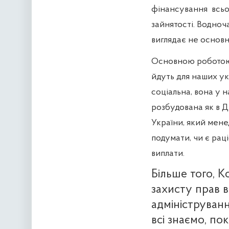
фінансування
всьо
зайнятості. Водноч
виглядає не основ
Основною роботою с
йдуть для наших ук
соціальна, вона у 
розбудована як в Д
України, який мене
подумати, чи є рац
виплати.
Більше того, К
захисту прав в
адмініструванн
всі знаємо, п