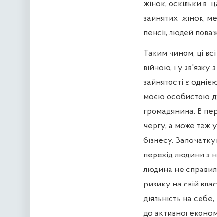
жінок, оскільки в
ц
зайнятих
жінок, ме
пенсії, людей поваж
Таким чином, ці вс
війною, і у зв'язк
зайнятості є однією
моєю особистою дум
громадянина. В пер
чергу, а може теж 
бізнесу. Започатку
перехід людини з н
людина не справил
ризику на свій вла
діяльність на себе
до активної економі