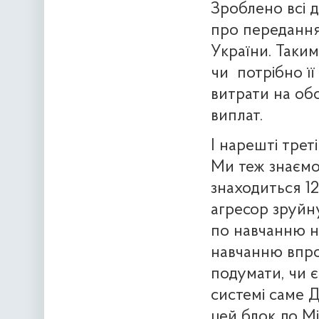
Зроблено всі д
про передання
України. Таки
чи
потрібно ї
витрати на об
виплат.
І нарешті трет
Ми теж знаємо
знаходиться 12,
агресор зруйну
по навчанню н
навчанню впро
подумати, чи є
системі саме 
цей блок до Мі