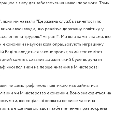
о працює в тилу для забезпечення нашої перемоги. Тому
л", який ми назвали "Державна служба зайнятості як
виконавчої влади,
що реалізує державну політику у
аселення та трудової міграції". Ми всі з вами
знаємо, що
о
економіки і наукові кола опрацьовують міграційну
ній Раді знаходиться законопроект, який теж комітет
арний комітет, схвалив до зали, який буде доручати
фічної політики на перше читання в Міністерстві
.
али, чи демографічною політикою має займатися
літики чи Міністерство економіки. Воно знаходиться на
 розуміти, що соціальні виплати це лише частина
тики, а є ще інші складові, забезпечення прав зокрема