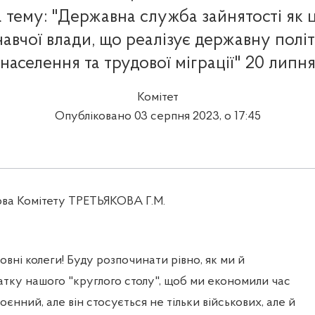
а тему: "Державна служба зайнятості як
авчої влади, що реалізує державну полі
 населення та трудової міграції" 20 липн
Комітет
Опубліковано 03 серпня 2023, о 17:45
ова Комітету ТРЕТЬЯКОВА Г.М.
і колеги! Буду розпочинати рівно, як ми й
тку нашого "круглого столу", щоб ми економили час
оєнний, але він стосується не тільки військових, але й