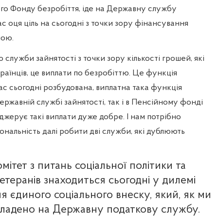
го Фонду безробіття, іде на Державну службу
ас оця ціль на сьогодні з точки зору фінансування
ною.
лужби зайнятості з точки зору кількості грошей, які
раїнців, це виплати по безробіттю. Це функція
нас сьогодні розбудована, виплатна така функція
ержавній службі зайнятості, так і в Пенсійному фонді
джерує такі виплати дуже добре. І нам потрібно
іональність далі робити дві служби, які дублюють
омітет з питань соціальної політики та
етеранів знаходиться сьогодні у дилемі
я єдиного соціального внеску, який, як ми
окладено на Державну податкову службу.