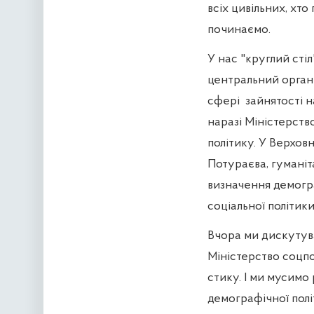
всіх цивільних, хт
починаємо.
У нас "круглий сті
центральний орган 
сфері
зайнятості н
наразі Міністерств
політику. У Верхов
Потураєва, гуманіт
визначення демогра
соціальної політики
Вчора ми дискутув
Міністерство соцпо
стику. І ми мусимо
демографічної полі