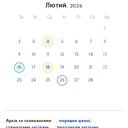
Лютий
, 2026
Пн
Вт
Ср
Чт
Пт
Сб
Нд
1
2
3
4
5
6
7
8
9
10
11
12
13
14
15
16
17
18
19
20
21
22
23
24
25
26
27
28
Архів за скликаннями:
порядки денні,
стенограми засідань
,
протоколи засідань
,