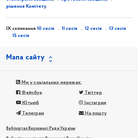
рішення Комітету
.
IX скликання
10 сесія
11 сесія
12 сесія
13 сесія
15 сесія
Мапа сайту
Ми у соціальних мережах:
Фейсбук
Твіттер
Ютьюб
Інстаграм
Телеграм
На пошту
Вебпортал Верховної Ради України