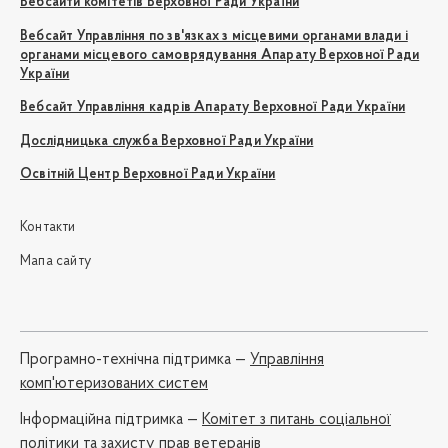
Вебсайти комітетів Верховної Ради України
Вебсайт Управління по зв'язках з місцевими органами влади і
органами місцевого самоврядування Апарату Верховної Ради
України
Вебсайт Управління кадрів Апарату Верховної Ради України
Дослідницька служба Верховної Ради України
Освітній Центр Верховної Ради України
Контакти
Мапа сайту
Програмно-технічна підтримка —
Управління
комп'ютеризованих систем
Iнформаційна підтримка —
Комітет з питань соціальної
політики та захисту прав ветеранів