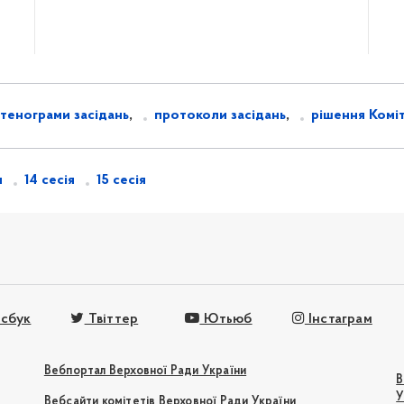
стенограми засідань
,
протоколи засідань
,
рішення Комі
я
14 сесія
15 сесія
сбук
Твіттер
Ютьюб
Інстаграм
Вебпортал Верховної Ради України
В
У
Вебсайти комітетів Верховної Ради України