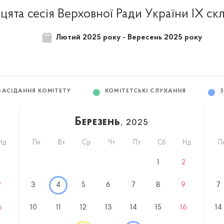
цята сесія Верховної Ради України IX ск
Лютий 2025 року - Вересень 2025 року
ЗАСІДАННЯ КОМІТЕТУ
КОМІТЕТСЬКІ СЛУХАННЯ
Березень
, 2025
Нд
Пн
Вт
Ср
Чт
Пт
Сб
Нд
П
2
1
2
9
3
4
5
6
7
8
9
7
6
10
11
12
13
14
15
16
14