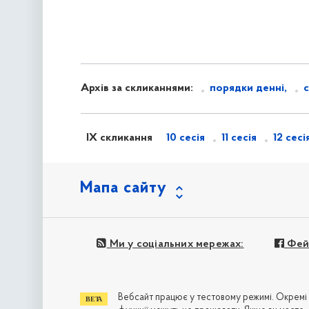
Архів за скликаннями:
порядки денні,
IX скликання
10 сесія
11 сесія
12 сесі
Мапа сайту
Ми у соціальних мережах:
Фей
Вебсайт працює у тестовому режимі. Окремі