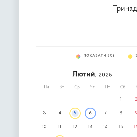
Тринад
ПОКАЗАТИ ВСЕ
Лютий
, 2025
Пн
Вт
Ср
Чт
Пт
Сб
1
3
4
5
6
7
8
10
11
12
13
14
15
1