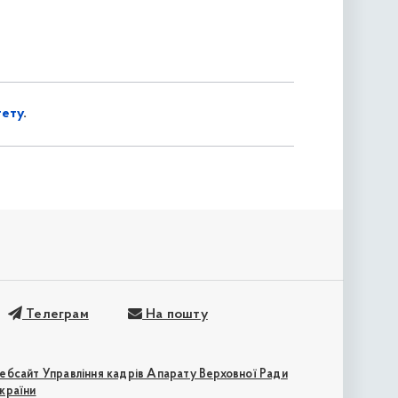
тету
.
Телеграм
На пошту
ебсайт Управління кадрів Апарату Верховної Ради
країни