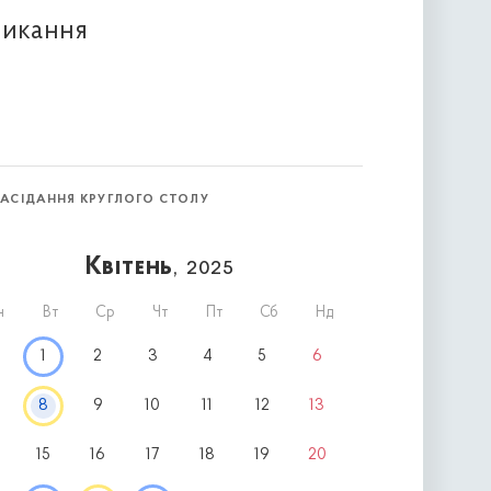
ликання
ЗАСІДАННЯ КРУГЛОГО СТОЛУ
Квітень
, 2025
н
Вт
Ср
Чт
Пт
Сб
Нд
1
2
3
4
5
6
8
9
10
11
12
13
15
16
17
18
19
20